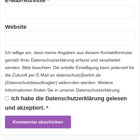
E-Mail-Adresse
*
Geschäftsführer der Rosetta Stone GmbH.
Gemeinsam zum Ziel mit Rosetta Studio und
Website
Rosetta World
Spaß soll das Lernen auch im neuen Rosetta
Ich willige ein, dass meine Angaben aus diesem Kontaktformular
Studio machen. Hier warten geschulte
gemäß Ihrer
Datenschutzerklärung
erfasst und verarbeitet
werden. Bitte beachten: Die erteilte Einwilligung kann jederzeit für
Coaches, die allesamt Muttersprachler sind,
die Zukunft per E-Mail an datenschutz@arkm.de
auf ihren Einsatz. In 50-minütigen Sitzungen
(Datenschutzbeauftragter) widerrufen werden. Weitere
Informationen finden Sie in unserer
Datenschutzerklärung
.
feilen sie gemeinsam mit den Lernenden an
Ich habe die
Datenschutzerklärung
gelesen
Aussprache und Konversationsfähigkeit. Wer
und akzeptiert.
*
andere Nutzer treffen und Erfahrungen
austauschen will, ist in der neuen Online-
Community Rosetta World richtig. Interaktive