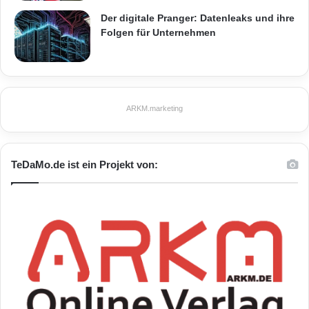
Unternehmens ist Washington DC.
Der digitale Pranger: Datenleaks und ihre
Folgen für Unternehmen
Mehr
Informationen
gibt es auf
www.RosettaStone.de
und über
www.facebook.com/RosettaStoneDE
,
ARKM.marketing
www.twitter.com/RosettaStoneDE
und
www.youtube.com/RosettaStoneDE.
TeDaMo.de ist ein Projekt von:
Orginal-Meldung:
ARKM.marketing