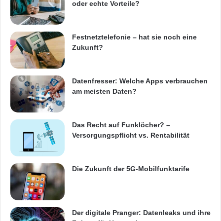
oder echte Vorteile?
Deutschsprachiges Menü, bequem zu
bedienen über großzügig dimensionierte
Festnetztelefonie – hat sie noch eine
Tasten
Zukunft?
Bluetooth-
Unterstützung
: Nutzen Sie ein
BT-Headset zum bequemen
Telefonieren
Datenfresser: Welche Apps verbrauchen
am meisten Daten?
Freisprechfunktion über Headset
FM-Radio (mit Headset- bzw. Kopfhörer-
Das Recht auf Funklöcher? –
Kabel als Antenne)
Versorgungspflicht vs. Rentabilität
Integrierter Li-Ion-Akku (500 mAh) für 150
Die Zukunft der 5G-Mobilfunktarife
Stunden Standby und 180 Minuten
Sprechen, lädt über Micro-USB
Unglaublich schlanke Maße: 51 x 86 x 6,9
Der digitale Pranger: Datenleaks und ihre