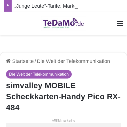
„Junge Leute“-Tarife: Marketing-Trick oder echte Vorteile?
A
Startseite
/
Die Welt der Telekommunikation
Die Welt der Telekommunikation
simvalley MOBILE
Scheckkarten-Handy Pico RX-
484
ARKM.marketing