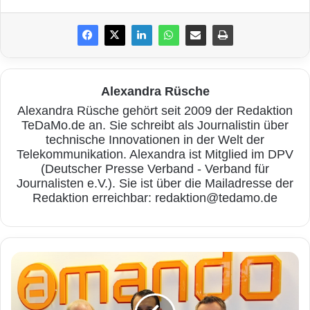
© 2015 PEARL.GmbH
Buggingen
– Die perfekte Lösung für alle, die
das teure und große Smartphone bei Outdoor-
Alexandra Rüsche
Aktivitäten gerne mal zuhause lassen. Ob auf
Alexandra Rüsche gehört seit 2009 der Redaktion
TeDaMo.de an. Sie schreibt als Journalistin über
der Fahrradtour, beim Sport oder am Strand:
technische Innovationen in der Welt der
Dieses Mini-Handy von simvalley MOBILE ist
Telekommunikation. Alexandra ist Mitglied im DPV
(Deutscher Presse Verband - Verband für
so klein und leicht, dass man es immer und
Journalisten e.V.). Sie ist über die Mailadresse der
überall dabei haben kann. Denn es trägt selbst
Redaktion erreichbar: redaktion@tedamo.de
in der engsten Jeans kaum auf.
C
Handy-Puristen werden es lieben: Das
O
Scheckkarten-Handy hat alles, was man
M
P
wirklich braucht. Dabei ist es so einfach zu