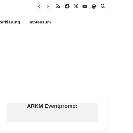
RSS
Facebook
X
YouTube
Mastodon
Suche nach
zerklärung
Impressum
ARKM Eventpromo: