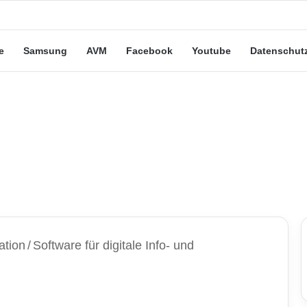
eute“-Tarife: Marketing-Trick oder echte Vorteile?
e
Samsung
AVM
Facebook
Youtube
Datenschut
ation
/
Software für digitale Info- und