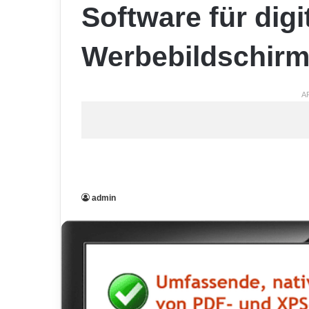
Software für digi
Werbebildschirme
A
admin