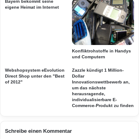
Bayern bekommt seine
t
r
eigene Heimat im Internet
e
d
n
i
s
g
c
i
h
t
u
a
t
l
Konfliktrohstoffe in Handys
und Computern
z
e
U
Webshopsystem eEvolution
Zazzle kündigt 1 Million-
n
Direct Shop unter den "Best
Dollar
t
of 2012"
Innovationswettbewerb an,
e
um das nächste
r
herausragende,
h
individualisierbare E-
a
Commerce-Produkt zu finden
l
t
u
n
Schreibe einen Kommentar
g