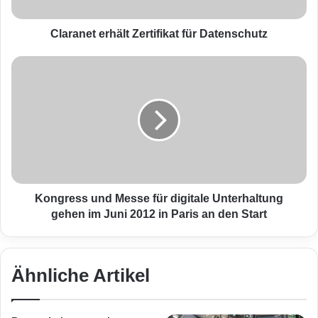
t
e
r
Claranet erhält Zertifikat für Datenschutz
h
ä
K
l
o
t
n
Z
g
e
r
r
e
t
s
i
s
f
u
i
n
Kongress und Messe für digitale Unterhaltung
k
d
gehen im Juni 2012 in Paris an den Start
a
M
t
e
f
s
ü
s
Ähnliche Artikel
r
e
D
f
a
ü