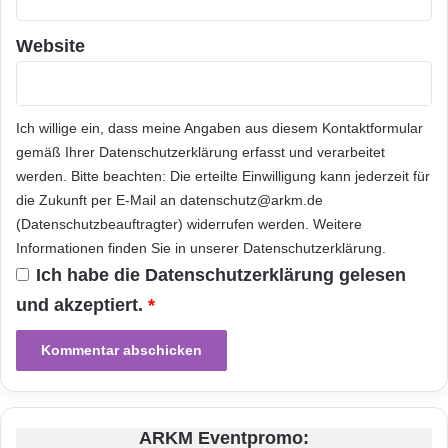
s
a
Website
n
d
e
n
Ich willige ein, dass meine Angaben aus diesem Kontaktformular
S
t
gemäß Ihrer
Datenschutzerklärung
erfasst und verarbeitet
a
werden. Bitte beachten: Die erteilte Einwilligung kann jederzeit für
r
die Zukunft per E-Mail an datenschutz@arkm.de
t
(Datenschutzbeauftragter) widerrufen werden. Weitere
Informationen finden Sie in unserer
Datenschutzerklärung
.
Ich habe die
Datenschutzerklärung
gelesen
und akzeptiert.
*
ARKM Eventpromo: