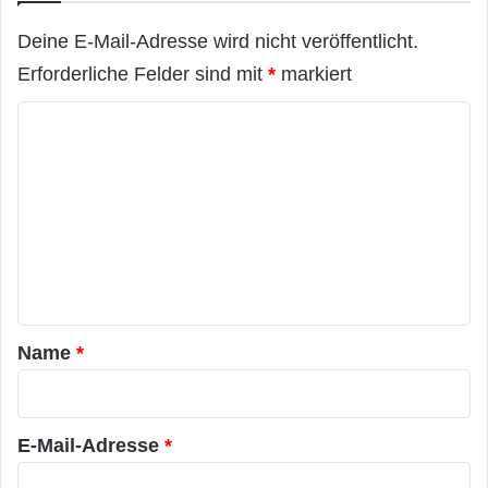
g
e
Deine E-Mail-Adresse wird nicht veröffentlicht.
h
Erforderliche Felder sind mit
*
markiert
e
n
K
i
m
o
J
m
u
m
n
i
e
2
n
0
1
t
2
a
Name
*
i
n
r
P
*
a
E-Mail-Adresse
*
r
i