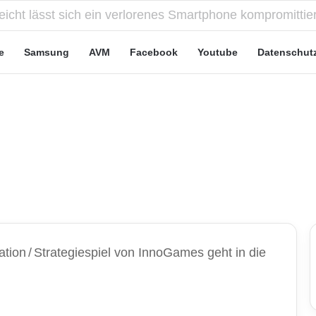
e Leute“-Tarife: Marketing-Trick oder echte Vorteile?
e
Samsung
AVM
Facebook
Youtube
Datenschut
ation
/
Strategiespiel von InnoGames geht in die