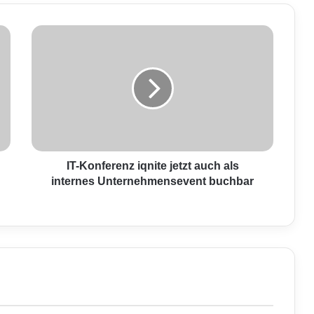
I
T
-
K
o
n
f
e
r
e
IT-Konferenz iqnite jetzt auch als
n
internes Unternehmensevent buchbar
z
i
q
n
i
t
e
j
e