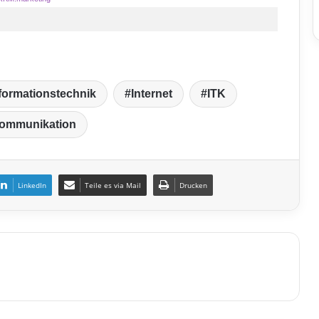
formationstechnik
Internet
ITK
kommunikation
LinkedIn
Teile es via Mail
Drucken