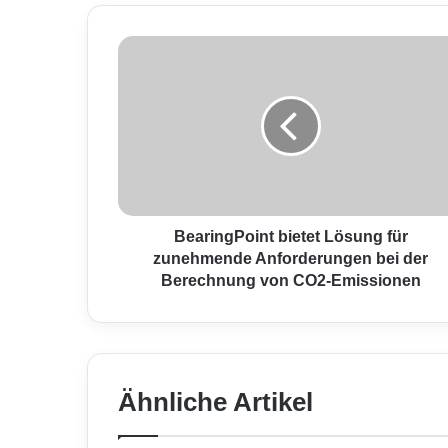
B
e
a
r
i
n
g
P
o
i
BearingPoint bietet Lösung für
n
zunehmende Anforderungen bei der
t
Berechnung von CO2-Emissionen
b
i
e
t
e
Ähnliche Artikel
t
L
ö