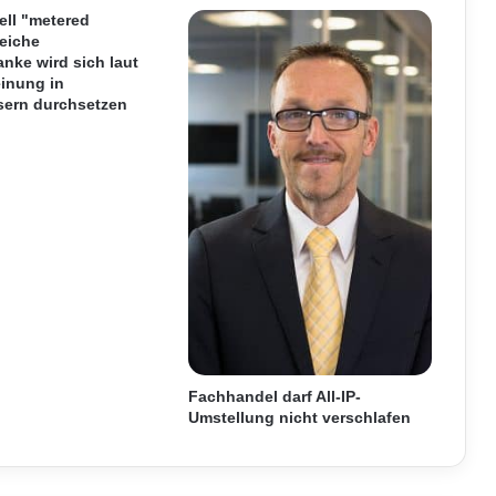
t
ell "metered
eiche
z
nke wird sich laut
t
inung in
a
sern durchsetzen
u
c
h
a
l
s
i
n
t
e
r
n
e
Fachhandel darf All-IP-
s
Umstellung nicht verschlafen
U
n
t