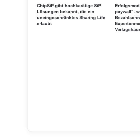
s
ChipSiP gibt hochkarätige SiP
Erfolgsmod
u
Lösungen bekannt, die ein
paywall": w
uneingeschränktes Sharing Life
Bezahlschra
n
erlaubt
Expertenme
g
Verlagshäu
f
ü
r
z
u
n
e
h
m
e
n
d
e
A
n
f
o