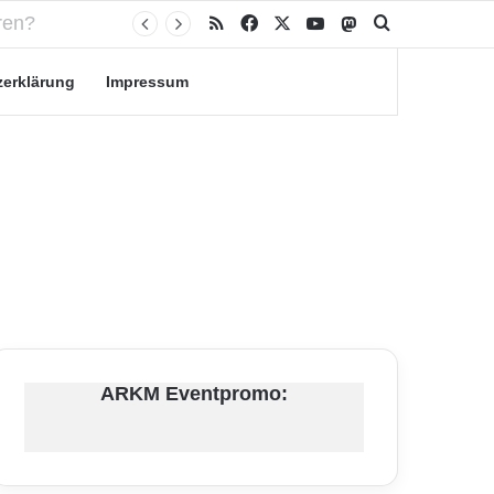
RSS
Facebook
X
YouTube
Mastodon
Suche nach
zerklärung
Impressum
ARKM Eventpromo: