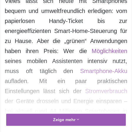
Vieles lässt sich heute mit Smartphones
bequem und umweltfreundlich erledigen: vom
papierlosen Handy-Ticket bis zur
energieeffizienten Smart-Home-Steuerung für
zu Hause. Aber die „grünen“ Anwendungen
haben ihren Preis: Wer die
Möglichkeiten
seines mobilen Assistenten intensiv nutzt,
muss oft täglich den
Smartphone-Akku
aufladen. Mit ein paar praktischen
Einstellungen lässt sich der
Stromverbrauch
der Geräte drosseln und Energie einsparen –
bei aktuell rund 44 Millionen Smartphones in
Zeige mehr
Deutschland ein beachtenswerter Aspekt.