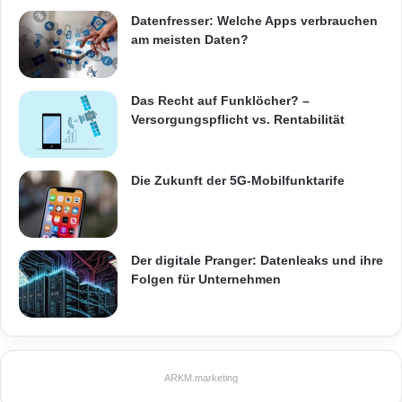
können für alle Handys mit Micro-USB-
Datenfresser: Welche Apps verbrauchen
am meisten Daten?
Anschluss verwendet werden, sodass sich
mehrere Personen ein Netzteil teilen können.
Das Recht auf Funklöcher? –
Versorgungspflicht vs. Rentabilität
Quelle: akz-o
Die Zukunft der 5G-Mobilfunktarife
ARKM.marketing
Der digitale Pranger: Datenleaks und ihre
Folgen für Unternehmen
Aktualisierungsintervalle
Längere Nutzung des Handys
ARKM.marketing
Smartphone-Akku
Smartphones