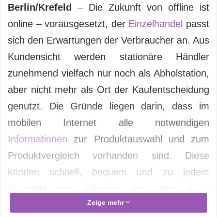
Berlin/Krefeld
– Die Zukunft von offline ist
online – vorausgesetzt, der
Einzelhandel
passt
sich den Erwartungen der Verbraucher an. Aus
Kundensicht werden stationäre Händler
zunehmend vielfach nur noch als Abholstation,
aber nicht mehr als Ort der Kaufentscheidung
genutzt. Die Gründe liegen darin, dass im
mobilen Internet alle notwendigen
Informationen
zur Produktauswahl und zum
Produktvergleich vorhanden sind. Diese
können schnell, bequem und zu jedem
Zeitpunkt von zuhause aus, aber auch
Zeige mehr
unterwegs abgerufen werden. Schon jetzt hat