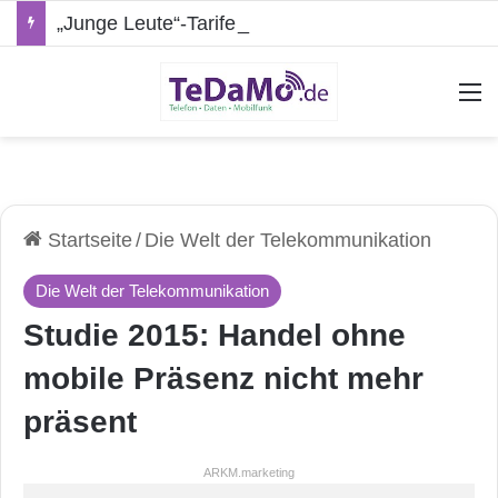
„Junge Leute“-Tarife: Marketing-Trick oder echte Vorteile?
A
Startseite
/
Die Welt der Telekommunikation
Die Welt der Telekommunikation
Studie 2015: Handel ohne
mobile Präsenz nicht mehr
präsent
ARKM.marketing