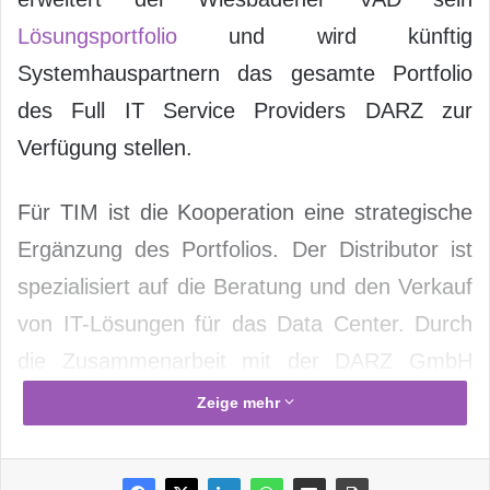
Lösungsportfolio
und wird künftig
Systemhauspartnern das gesamte Portfolio
des Full IT Service Providers DARZ zur
Verfügung stellen.
Für TIM ist die Kooperation eine strategische
Ergänzung des Portfolios. Der Distributor ist
spezialisiert auf die Beratung und den Verkauf
von IT-Lösungen für das Data Center. Durch
die Zusammenarbeit mit der DARZ GmbH
ermöglicht TIM seinen Partnern effiziente
Zeige mehr
Wege in die Cloud. DARZ bietet flexible IT-
Services in den Bereichen Housing,