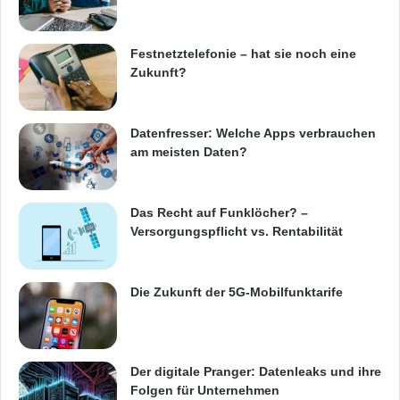
u
vor. Anmeldung unter
s
http://www.tim.de/Conference/
b
Festnetztelefonie – hat sie noch eine
r
Zukunft?
u
Quelle: ots
c
h
h
Datenfresser: Welche Apps verbrauchen
ARKM.marketing
a
am meisten Daten?
u
t
n
Das Recht auf Funklöcher? –
a
Versorgungspflicht vs. Rentabilität
h
DARZ
Distributor
e
r
Die Zukunft der 5G-Mobilfunktarife
Full IT Service Providers
Lösungsportfolio
l
e
TIM AG
VAD
b
e
Der digitale Pranger: Datenleaks und ihre
n
Folgen für Unternehmen