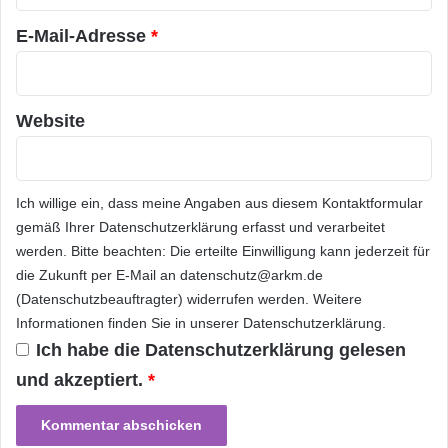
i
*
ARKM.marketing
e
E-Mail-Adresse
*
A
u
s
z
Website
e
Festnetz
Hardware
i
c
Informationstechnik
Internet
ITK
h
Ich willige ein, dass meine Angaben aus diesem Kontaktformular
n
Telekommunikation
gemäß Ihrer
Datenschutzerklärung
erfasst und verarbeitet
u
n
werden. Bitte beachten: Die erteilte Einwilligung kann jederzeit für
g
die Zukunft per E-Mail an datenschutz@arkm.de
R
(Datenschutzbeauftragter) widerrufen werden. Weitere
e
Informationen finden Sie in unserer
Datenschutzerklärung
.
d
Ich habe die
Datenschutzerklärung
gelesen
H
e
und akzeptiert.
*
r
r
i