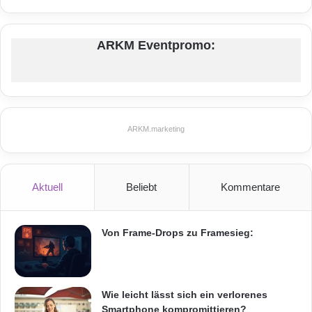
n
g
T
ARKM Eventpromo:
o
p
1
0
0
A
ARKM.marketing
s
i
a
2
Aktuell
Beliebt
Kommentare
0
1
2
Von Frame-Drops zu Framesieg:
Wie leicht lässt sich ein verlorenes
Smartphone kompromittieren?