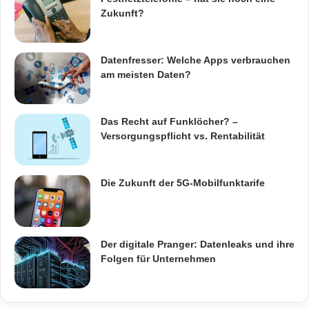
besuchen Sie
.
Zukunft?
Orginal-Meldung:
Datenfresser: Welche Apps verbrauchen
am meisten Daten?
ARKM.marketing
Das Recht auf Funklöcher? –
Versorgungspflicht vs. Rentabilität
Festnetz
Hardware
Die Zukunft der 5G-Mobilfunktarife
Informationstechnik
Internet
ITK
Telekommunikation
Der digitale Pranger: Datenleaks und ihre
Folgen für Unternehmen