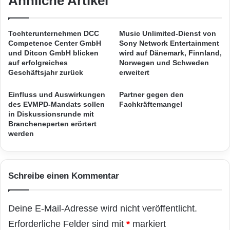
Ähnliche Artikel
schaffen, wächst. Interessanterweise
e
f
w
e
beabsichtigen 29,2 % der IP-Leiter, in
a
r
Tochterunternehmen DCC
Music Unlimited-Dienst von
y
Aufklärungsmassnahmen zum Thema IP für
s
Competence Center GmbH
Sony Network Entertainment
m
e
und Ditcon GmbH blicken
wird auf Dänemark, Finnland,
die weitere Geschäftswelt zu investieren, und
i
h
auf erfolgreiches
Norwegen und Schweden
t
e
Geschäftsjahr zurück
erweitert
63,3 % geben Kostenkontrolle und
i
n
Ausgabenbegrenzung als aktuelle
n
M
Einfluss und Auswirkungen
Partner gegen den
t
des EVMPD-Mandats sollen
Fachkräftemangel
ä
Schwerpunkte an.
in Diskussionsrunde mit
e
n
Brancheneperten erörtert
g
g
werden
r
e
Die Leiterin des Legal Exchange Network Ailsa
i
l
Hardy erläuterte, „IP -Direktoren arbeiten in
e
b
r
e
einem globalen Kontext, weshalb eine Vielzahl
Schreibe einen Kommentar
t
i
e
m
von Herausforderungen bei der Durchsetzung
m
O
Deine E-Mail-Adresse wird nicht veröffentlicht.
von IP-Rechten in Regionen wie Asien und
L
n
T
Erforderliche Felder sind mit
*
markiert
l
Lateinamerika entstehen und sie dort auf der