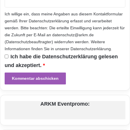
om ] anfordern.
Ich willige ein, dass meine Angaben aus diesem Kontaktformular
Der Global IP Exchange ist eine
gemäß Ihrer
Datenschutzerklärung
erfasst und verarbeitet
werden. Bitte beachten: Die erteilte Einwilligung kann jederzeit für
ausschliesslich geladenen Gästen
die Zukunft per E-Mail an datenschutz@arkm.de
offenstehende Veranstaltung, bei der führende
(Datenschutzbeauftragter) widerrufen werden. Weitere
Informationen finden Sie in unserer
Datenschutzerklärung
.
IP-Vordenker zusammentreffen, um über
Ich habe die
Datenschutzerklärung
gelesen
strategische Fragen zu diskutieren, die aktuell
und akzeptiert.
*
auf der Tagesordnung stehen. Zu den
Rednern auf dem Global IP Exchange am
3.-5. März 2013 in München gehören unter
anderem der Chief Counsel – Geistiges
ARKM Eventpromo:
Eigentum Technologierecht bei BAE Systems
plc, der Leiter für globale Marken bei F.