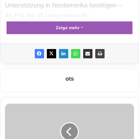
Unterstützung in Nordamerika benötigen –
46,7 % der IP-Leiter sehen die
Weiterentwicklung
bei Führung und
Zeige mehr
Mitarbeitern als hohe Priorität – 63,3 % der
Befragten geben Kostenkontrolle und
Ausgabenbegrenzung als wichtige Prioritäten
an
ots
Im Vorfeld des ‚Global IP Exchange‘ hat das
Legal Exchange Network eine Befragung unter
S
seinen hauseigenen Experten im Bereich
a
geistiges Eigentum durchgeführt, um
g
e
herauszufinden, welche Herausforderungen
m