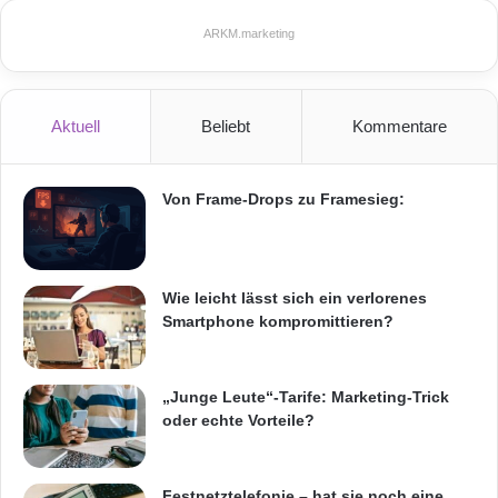
Hoffmann-La Roche und die
geschäftsführende Direktorin für Patentrecht
ARKM.marketing
und multilaterale Beziehungen beim EPA.
Aktuell
Beliebt
Kommentare
Für Informationen über Möglichkeiten für
Lösungsanbieter oder Anfragen für
Von Frame-Drops zu Framesieg:
Einladungen setzten Sie sich bitte mit dem
Global IP Exchange-Team via
exchangeinfo@iqpc.com oder unter
in
Wie leicht lässt sich ein verlorenes
Smartphone kompromittieren?
Verbindung.
Medienkontakt: Beata Majcher, Marketing-
„Junge Leute“-Tarife: Marketing-Trick
oder echte Vorteile?
Leiterin, +44(0)20-7368-9404, Global IP
Exchange: exchangeinfo@iqpc.com, oder
Festnetztelefonie – hat sie noch eine