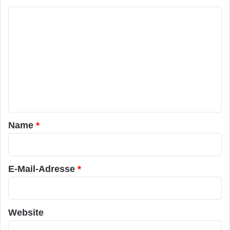
E
i
K
-
Suche nach externen Beratern sind, die sich
n
M
e
o
mit den örtlichen Gegebenheiten wirklich
o
-
m
d
S
auskennen. Monetisierung ist ein
e
e
m
durchgängiges Thema, weil IP-Leiter wissen,
m
r
e
a
v
dass ihre Arbeitgeber über wertvolles geistiges
n
i
n
c
Eigentum verfügen, jedochnicht erfahren
t
e
genug sind, um daraus maximalen Wert zu
a
Name
*
schöpfen.“
r
*
Zum Ansehen der Ergebnisse können Sie die
E-Mail-Adresse
*
Infografik unter
herunterladen oder ein
kostenloses Exemplar per E-Mail an
Website
exchangeinfo@iqpc.com[exchangeinfo@iqpc.c