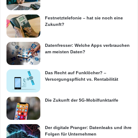
bietet eine Plattform aus fünf Scheiben, die
eine optimale Mischung aus geringem
Festnetztelefonie – hat sie noch eine
Stromverbrauch, hoher Leistung, 24x7x365-
Zukunft?
Zuverlässigkeit und Kosteneffizienz bietet.
Vibrationstoleranz und Mean Time To Failure
Datenfresser: Welche Apps verbrauchen
am meisten Daten?
(MTTF) sind ebenfalls wichtige Aspekte dieser
Applikation. Die WD Red+-Festplatten bieten
Das Recht auf Funklöcher? –
1,2 Stunden MTTF erweiterte RAFF-
Versorgungspflicht vs. Rentabilität
Technologie, um die Vibrationstoleranz zu
erhöhen. Gleichzeitig gewährleistet sie eine
Die Zukunft der 5G-Mobilfunktarife
Arbeitsbelastung von 550 TB pro Jahr. Dies ist
die größte Arbeitsauslastungsmöglichkeit, die
eine WD 3,5-Zoll-Festplatte bislang bietet.
Der digitale Pranger: Datenleaks und ihre
Folgen für Unternehmen