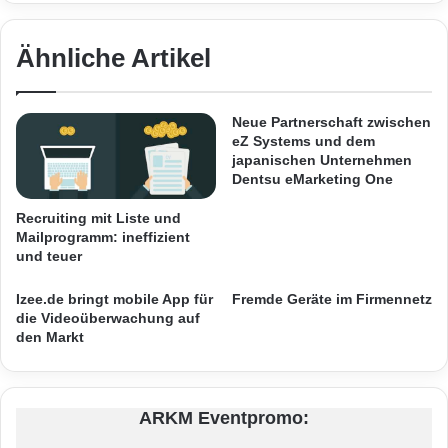
e
h
s
n
t
o
Ähnliche Artikel
s
l
i
o
e
g
Neue Partnerschaft zwischen
Quelle: Western Digital Corporation
g
y
eZ Systems und dem
Deutschland.
e
w
japanischen Unternehmen
r
i
Dentsu eMarketing One
b
r
Die Währung für moderne Rechenzentren
e
Recruiting mit Liste und
d
Mailprogramm: ineffizient
i
S
und teuer
S
E
„Geld und Watt sind die Währungen für
t
P
moderne Rechenzentren“, erklärt Matt
Izee.de bringt mobile App für
Fremde Geräte im Firmennetz
i
D
die Videoüberwachung auf
f
i
Rutledge, Senior Vice President für
den Markt
t
s
u
Speichertechnologie bei WD. „Mit einer
t
n
r
führenden Watt-pro-Gigabyte-Rate und den
g
i
ARKM Eventpromo:
W
b
seit langer Zeit absolut verlässlichen WD Re-