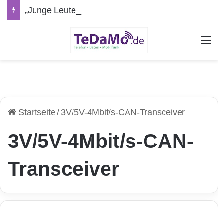
„Junge Leute“-Tarife: Marketing-Trick oder echte Vorteile?
A
Startseite
/
3V/5V-4Mbit/s-CAN-Transceiver
3V/5V-4Mbit/s-CAN-
Transceiver