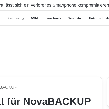
eute“-Tarife: Marketing-Trick oder echte Vorteile?
e
Samsung
AVM
Facebook
Youtube
Datenschut
vaBACKUP
tt für NovaBACKUP