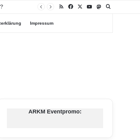
RSS
Facebook
X
YouTube
Mastodon
Suche nach
zerklärung
Impressum
ARKM Eventpromo: