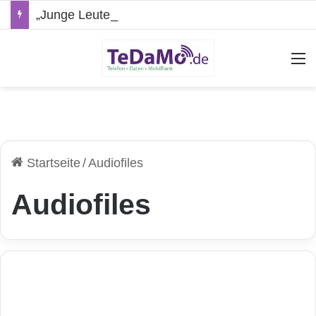
„Junge Leute“-Tarife: Marketing-Trick oder echte Vorteile?
A
Startseite
/
Audiofiles
Audiofiles