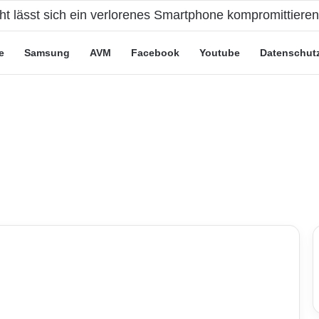
eute“-Tarife: Marketing-Trick oder echte Vorteile?
e
Samsung
AVM
Facebook
Youtube
Datenschut