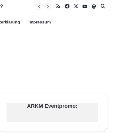
RSS
Facebook
X
YouTube
Mastodon
Suche nach
zerklärung
Impressum
ARKM Eventpromo: