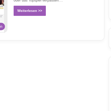
oder das Topspiel verpassen.…
Weiterlesen >>
on