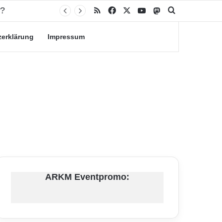
n?
RSS
Facebook
X
YouTube
Mastodon
Suche nach
zerklärung
Impressum
ARKM Eventpromo: