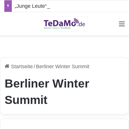
„Junge Leute“-Tarife: Marketing-Trick oder echte Vorteile?
A
Startseite
/
Berliner Winter Summit
Berliner Winter
Summit