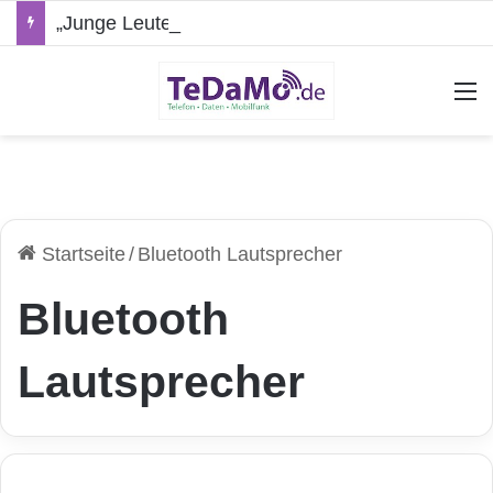
„Junge Leute“-Tarife: Marketing-Trick oder echte Vorteile?
A
Startseite
/
Bluetooth Lautsprecher
Bluetooth
Lautsprecher