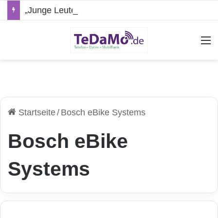
„Junge Leute“-Tarife: Marketing-Trick oder echte Vorteile?
A
Startseite
/
Bosch eBike Systems
Bosch eBike
Systems