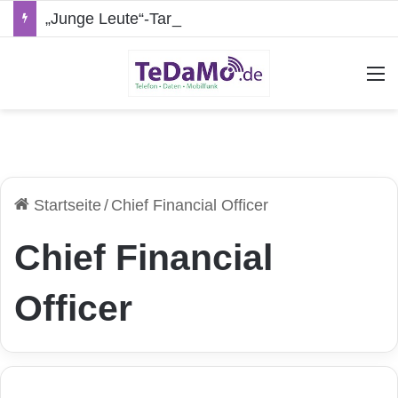
„Junge Leute“-Tarife: Marketing-Trick oder echte Vorteile?
A
Startseite
/
Chief Financial Officer
Chief Financial
Officer