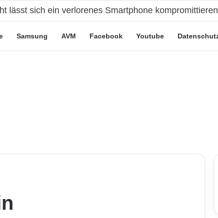
eute“-Tarife: Marketing-Trick oder echte Vorteile?
e
Samsung
AVM
Facebook
Youtube
Datenschut
in