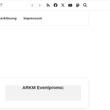
RSS
Facebook
X
YouTube
Mastodon
Suche nach
zerklärung
Impressum
ARKM Eventpromo: