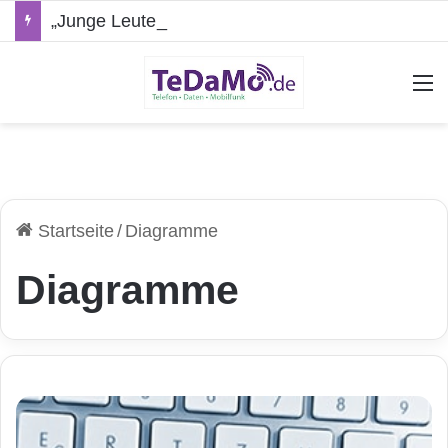
„Junge Leute“-Tarife: Marketing-Trick oder echte Vorteile?
A
Startseite
/
Diagramme
Diagramme