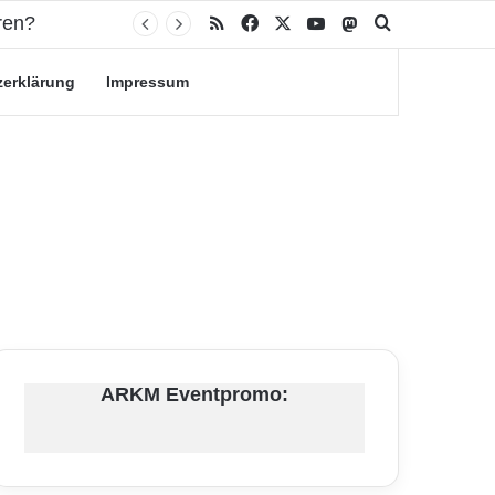
RSS
Facebook
X
YouTube
Mastodon
Suche nach
zerklärung
Impressum
ARKM Eventpromo: