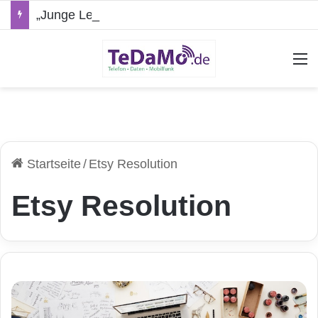
„Junge Leute“-Tarife: Marketing-Trick oder echte Vorteile?
A
Startseite
/
Etsy Resolution
Etsy Resolution