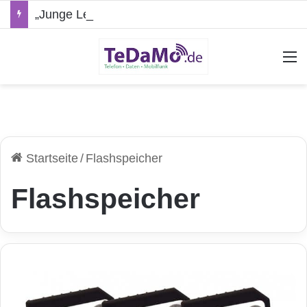
„Junge Leute“-Tarife: Marketing-Trick oder echte Vorteile?
A
Startseite
/
Flashspeicher
Flashspeicher