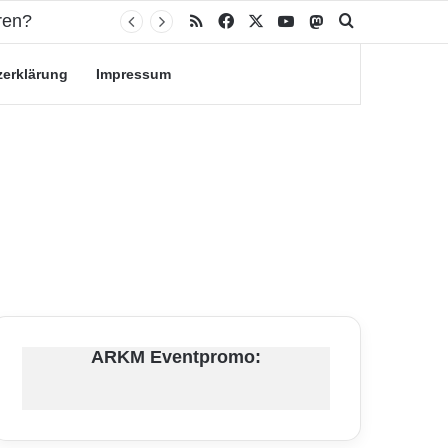
RSS
Facebook
X
YouTube
Mastodon
Suche nach
zerklärung
Impressum
ARKM Eventpromo: