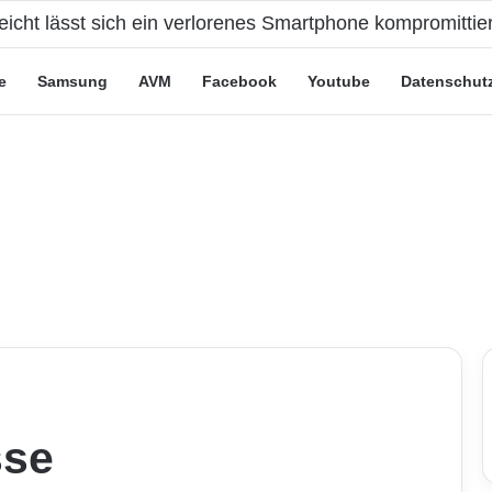
e Leute“-Tarife: Marketing-Trick oder echte Vorteile?
e
Samsung
AVM
Facebook
Youtube
Datenschut
sse