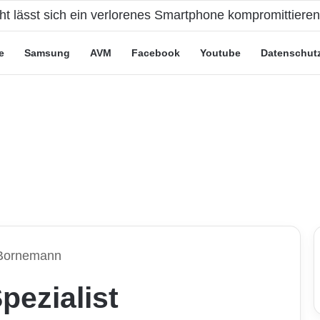
eute“-Tarife: Marketing-Trick oder echte Vorteile?
e
Samsung
AVM
Facebook
Youtube
Datenschut
 Bornemann
pezialist