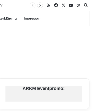
RSS
Facebook
X
YouTube
Mastodon
Suche nach
zerklärung
Impressum
ARKM Eventpromo: