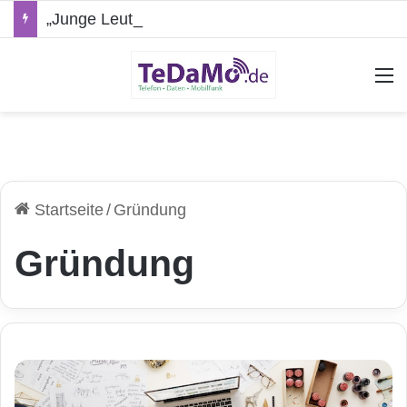
„Junge Leute“-Tarife: Marketing-Trick oder echte Vorteile?
A
Startseite
/
Gründung
Gründung