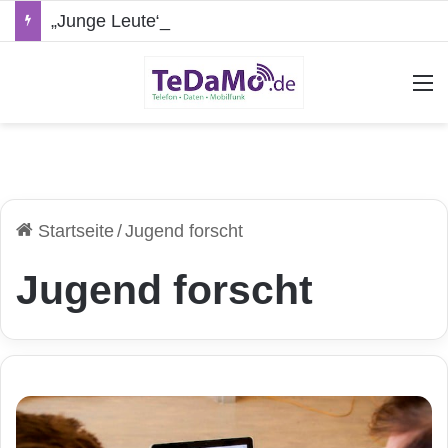
„Junge Leute“-Tarife: Marketing-Trick oder echte Vorteile?
A
Startseite
/
Jugend forscht
Jugend forscht