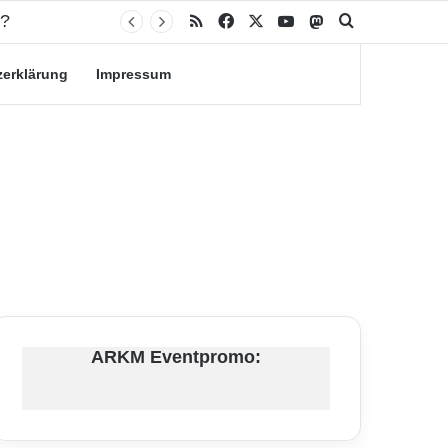
n?
RSS
Facebook
X
YouTube
Mastodon
Suche nach
zerklärung
Impressum
ARKM Eventpromo: