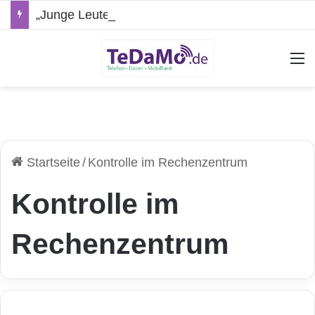
„Junge Leute“-Tarife: Marketing-Trick oder echte Vorteile?
A
Startseite
/
Kontrolle im Rechenzentrum
Kontrolle im
Rechenzentrum