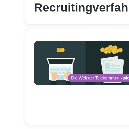
Recruitingverfah
Die Welt der Telekommunikati