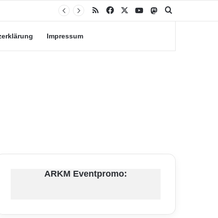
RSS
Facebook
X
YouTube
Mastodon
Suche nach
zerklärung
Impressum
ARKM Eventpromo: