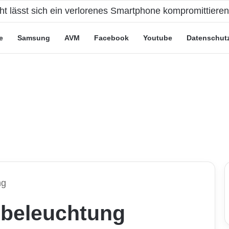
eute“-Tarife: Marketing-Trick oder echte Vorteile?
e
Samsung
AVM
Facebook
Youtube
Datenschut
ng
dbeleuchtung