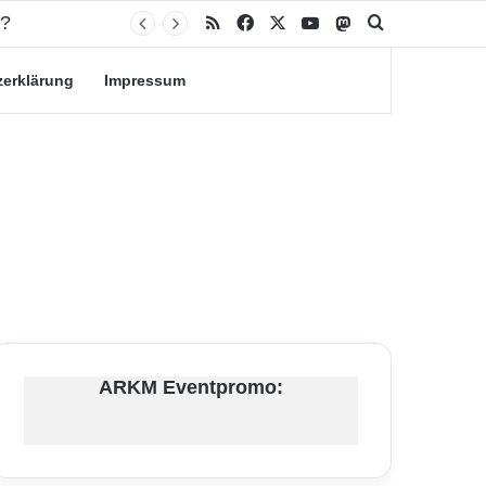
RSS
Facebook
X
YouTube
Mastodon
Suche nach
zerklärung
Impressum
ARKM Eventpromo: