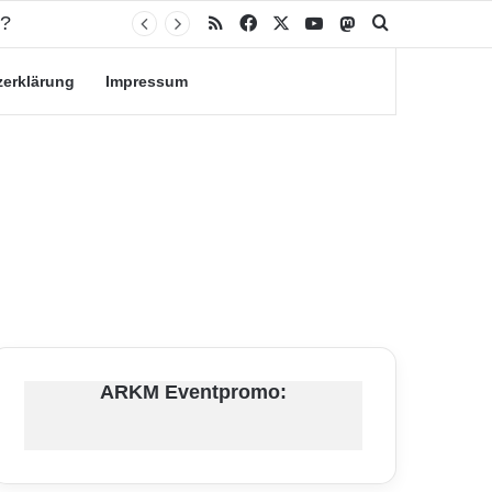
n?
RSS
Facebook
X
YouTube
Mastodon
Suche nach
zerklärung
Impressum
ARKM Eventpromo: