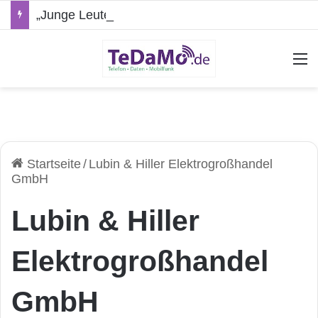
„Junge Leute“-Tarife: Marketing-Trick oder echte Vorteile?
A
Startseite
/
Lubin & Hiller Elektrogroßhandel
GmbH
Lubin & Hiller
Elektrogroßhandel
GmbH