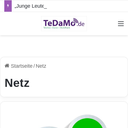
„Junge Leute“-Tarife: Marketing-Trick oder echte Vorteile?
A
Startseite
/
Netz
Netz