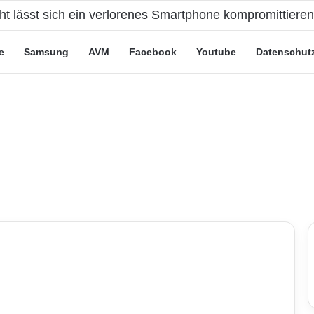
eute“-Tarife: Marketing-Trick oder echte Vorteile?
e
Samsung
AVM
Facebook
Youtube
Datenschut