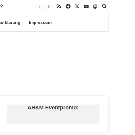
RSS
Facebook
X
YouTube
Mastodon
Suche nach
zerklärung
Impressum
ARKM Eventpromo: