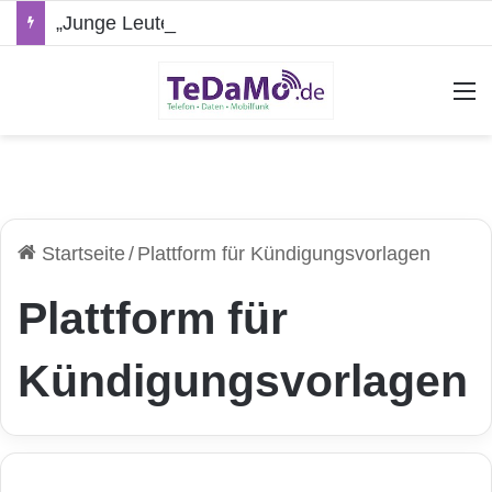
„Junge Leute“-Tarife: Marketing-Trick oder echte Vorteile?
A
Startseite
/
Plattform für Kündigungsvorlagen
Plattform für
Kündigungsvorlagen