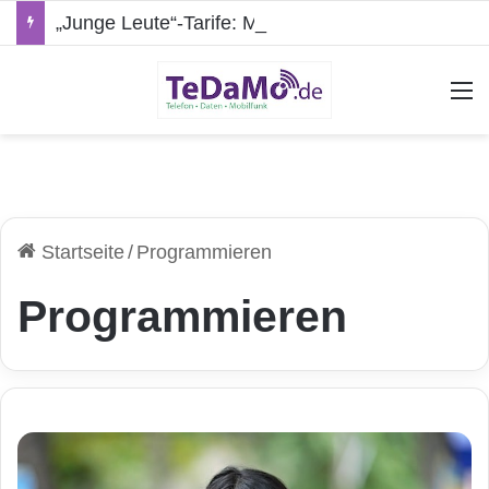
„Junge Leute“-Tarife: Marketing-Trick oder echte Vorteile?
A
Startseite
/
Programmieren
Programmieren