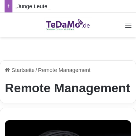
„Junge Leute“-Tarife: Marketing-Trick oder echte Vorteile?
A
Startseite
/
Remote Management
Remote Management