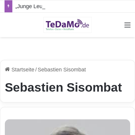
„Junge Leute“-Tarife: Marketing-Trick oder echte Vorteile?
A
Startseite
/
Sebastien Sisombat
Sebastien Sisombat