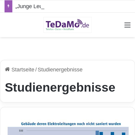
„Junge Leute“-Tarife: Marketing-Trick oder echte Vorteile?
A
Startseite
/
Studienergebnisse
Studienergebnisse