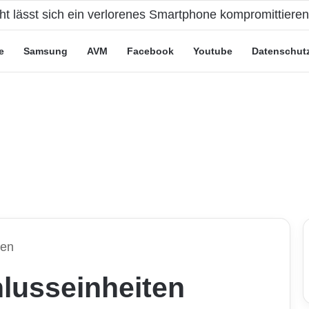
eute“-Tarife: Marketing-Trick oder echte Vorteile?
e
Samsung
AVM
Facebook
Youtube
Datenschut
ten
lusseinheiten