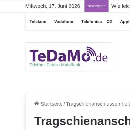
Mittwoch, 17. Juni 2026
„Junge L
Newsticker:
Telekom
Vodafone
Telefonica – O2
Appl
Startseite
/
Tragschienanschlusseinhei
Tragschienansch