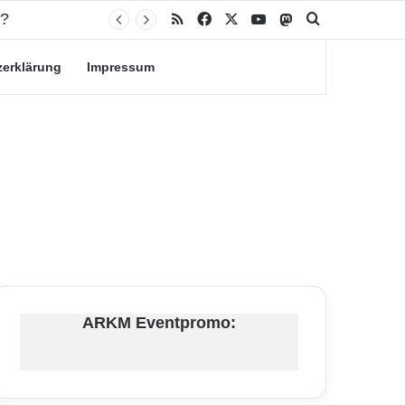
RSS
Facebook
X
YouTube
Mastodon
Suche nach
zerklärung
Impressum
ARKM Eventpromo: