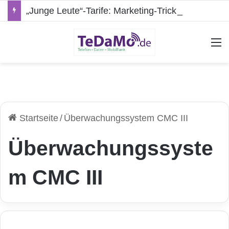
„Junge Leute“-Tarife: Marketing-Trick oder echte Vorteile?
A
Startseite
/
Überwachungssystem CMC III
Überwachungssyste
m CMC III