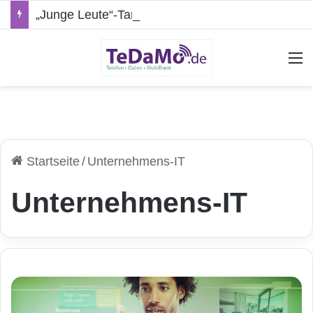
„Junge Leute“-Tarife: Marketing-Trick oder echte Vorteile?
A
Startseite
/
Unternehmens-IT
Unternehmens-IT