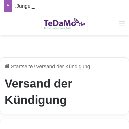
„Junge Leute“-Tarife: Marketing-Trick oder echte Vorteile?
A
Startseite
/
Versand der Kündigung
Versand der
Kündigung