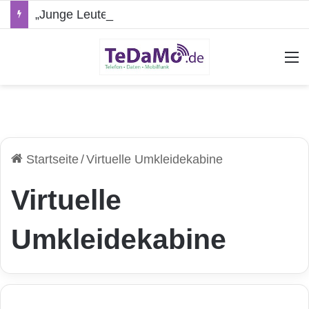
„Junge Leute“-Tarife: Marketing-Trick oder echte Vorteile?
A
Startseite
/
Virtuelle Umkleidekabine
Virtuelle
Umkleidekabine