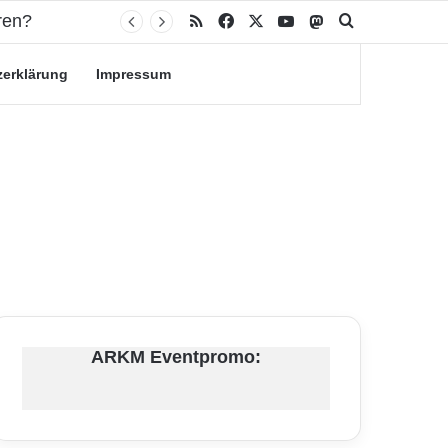
ren?
RSS
Facebook
X
YouTube
Mastodon
Suche nach
zerklärung
Impressum
ARKM Eventpromo: