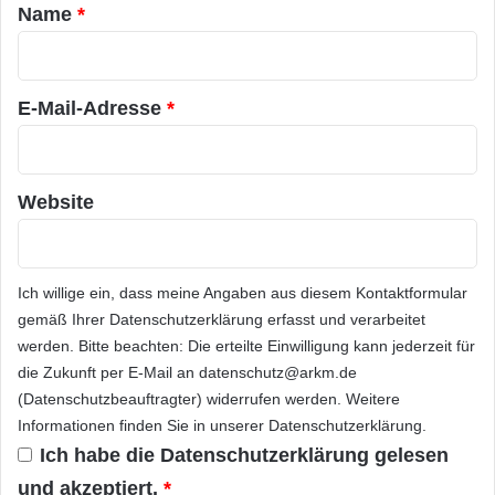
die Umweltplaketten, -vignetten oder -pickerl
a
Name
*
Pflicht sind. Ein geodatenbasiertes
r
*
Kartensystem weist die Grenzen der jeweiligen
E-Mail-Adresse
*
Umweltzone aus. Die Statusmeldungen lokaler
Umweltbehörden werden täglich eingespielt.
Website
Gratis-App für Green-Zones-
Kunden
Ich willige ein, dass meine Angaben aus diesem Kontaktformular
Die App zeigt bis zu fünf Vorwarnstufen von
gemäß Ihrer
Datenschutzerklärung
erfasst und verarbeitet
werden. Bitte beachten: Die erteilte Einwilligung kann jederzeit für
eventuellen Verschmutzungsalarmen an, um
die Zukunft per E-Mail an datenschutz@arkm.de
mögliche Fahrverbote rechtzeitig erkennen zu
(Datenschutzbeauftragter) widerrufen werden. Weitere
können. Sie kann in Deutsch, Englisch,
Informationen finden Sie in unserer
Datenschutzerklärung
.
Ich habe die
Datenschutzerklärung
gelesen
Französisch und Spanisch genutzt werden und
und akzeptiert.
*