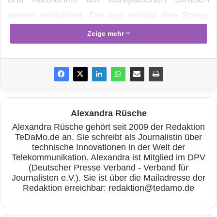
enorm erleichtert. Die App meldet den Status
jeder einzelnen Umweltzone in Echtzeit und
Zeige mehr
abends auch die Bedingungen für den
nächsten Reisetag – der individuelle
Durchblick im europäischen Umweltzonen-
Dschungel.
Alexandra Rüsche
Alexandra Rüsche gehört seit 2009 der Redaktion
TeDaMo.de an. Sie schreibt als Journalistin über
technische Innovationen in der Welt der
Telekommunikation. Alexandra ist Mitglied im DPV
(Deutscher Presse Verband - Verband für
Journalisten e.V.). Sie ist über die Mailadresse der
Redaktion erreichbar: redaktion@tedamo.de