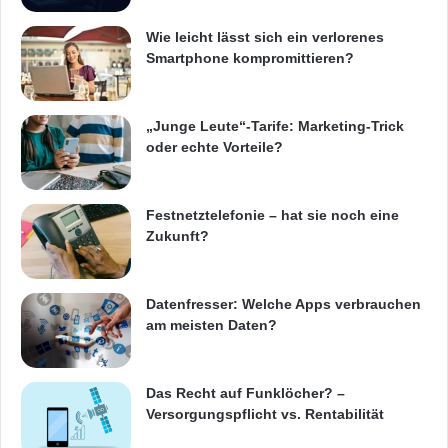
nur noch: umkehren, weiträumig umfahren
Wie leicht lässt sich ein verlorenes
oder ziemlich happige Geldbußen für ein
Smartphone kompromittieren?
Fahren ohne Plakette in Kauf nehmen:
beispielsweise in Frankreich 68 bis 375 Euro
„Junge Leute“-Tarife: Marketing-Trick
oder echte Vorteile?
oder in
Österreich
80 bis 2.180 Euro.
Festnetztelefonie – hat sie noch eine
ARKM.marketing
Zukunft?
Datenfresser: Welche Apps verbrauchen
am meisten Daten?
App
Green Zones App
München
Umweltzonen
Das Recht auf Funklöcher? –
Versorgungspflicht vs. Rentabilität