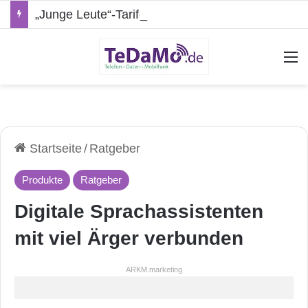
„Junge Leute“-Tarife: Marketing-Trick oder echte Vorteile?
A
Startseite
/
Ratgeber
Produkte
Ratgeber
Digitale Sprachassistenten
mit viel Ärger verbunden
ARKM.marketing