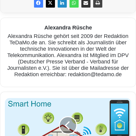
Einkauf.
Neue Verbraucherrechte ab Mai
Alexandra Rüsche
Alexandra Rüsche gehört seit 2009 der Redaktion
Die mitgeschnittenen Sprachbefehle werden in
TeDaMo.de an. Sie schreibt als Journalistin über
der Cloud gespeichert – und bis dato können
technische Innovationen in der Welt der
Telekommunikation. Alexandra ist Mitglied im DPV
Nutzer nicht sicher sein, ob und wann ihre
(Deutscher Presse Verband - Verband für
Journalisten e.V.). Sie ist über die Mailadresse der
Suchverläufe vollständig vernichtet werden.
Redaktion erreichbar: redaktion@tedamo.de
Das ändert sich mit der Einführung der
Europäischen Datenschutzgrundverordnung
(DSGVO) am 25. Mai 2018. Dann bekommen
S
m
Verbraucher umfassendere Rechte. „Zum
a
einen kann man vom Hersteller Auskunft
r
t
darüber verlangen, ob und vor allem welche
e