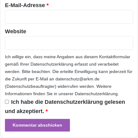
E-Mail-Adresse
*
Beisein der Kinder aufgeben würden. Um
Kinder vor nicht jugendfreien Inhalten zu
schützen, sollten Eltern zudem die
Website
Herstellerangebote zu Jugendschutz und
Kindersicherungen prüfen.
Ich willige ein, dass meine Angaben aus diesem Kontaktformular
gemäß Ihrer
Datenschutzerklärung
erfasst und verarbeitet
ARKM.marketing
werden. Bitte beachten: Die erteilte Einwilligung kann jederzeit für
die Zukunft per E-Mail an datenschutz@arkm.de
(Datenschutzbeauftragter) widerrufen werden. Weitere
Informationen finden Sie in unserer
Datenschutzerklärung
.
Ich habe die
Datenschutzerklärung
gelesen
Alexa
Befehl
Daten
und akzeptiert.
*
Sprachassistent